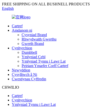
FREE SHIPPING ON ALL BUSHNELL PRODUCTS
English
Cartref
Amdanom ni
Cysyniad Brand
Rhwydwaith Gwerthu
Gwerth Brand
Cynhyrchion
Dumbbell
Ymlyniad Cebl
Ymlyniad Tynnu i Lawr Lat
Peiriant Ymarfer Corff Cartref
Newyddion
Cysylltwch â Ni
Cwestiynau Cyffredin
CHWILIO
Cartref
Cynhyrchion
Ymlyniad Tynnu i Lawr Lat