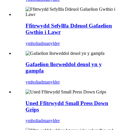
Ffitrwydd Sefyllfa Ddeuol Gafaelion
Gwthio i Lawr
ymholiad
manylder
Gafaelion llorweddol deuol yn y
gampfa
ymholiad
manylder
Uned Ffitrwydd Small Press Down
Grips
ymholiad
manylder