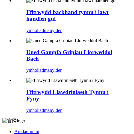
Ffitrwydd backhand tynnu i lawr
handlen gul
ymholiad
manylder
Uned Gampfa Gripiau Llorweddol
Bach
ymholiad
manylder
Ffitrwydd Llawdriniaeth Tynnu i
Fyny
ymholiad
manylder
Amdanom ni