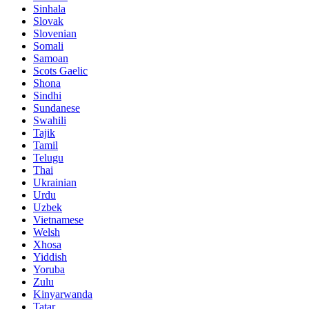
Sinhala
Slovak
Slovenian
Somali
Samoan
Scots Gaelic
Shona
Sindhi
Sundanese
Swahili
Tajik
Tamil
Telugu
Thai
Ukrainian
Urdu
Uzbek
Vietnamese
Welsh
Xhosa
Yiddish
Yoruba
Zulu
Kinyarwanda
Tatar