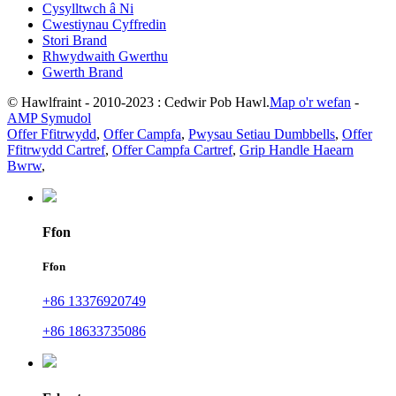
Cysylltwch â Ni
Cwestiynau Cyffredin
Stori Brand
Rhwydwaith Gwerthu
Gwerth Brand
© Hawlfraint - 2010-2023 : Cedwir Pob Hawl.
Map o'r wefan
-
AMP Symudol
Offer Ffitrwydd
,
Offer Campfa
,
Pwysau Setiau Dumbbells
,
Offer
Ffitrwydd Cartref
,
Offer Campfa Cartref
,
Grip Handle Haearn
Bwrw
,
Ffon
Ffon
+86 13376920749
+86 18633735086